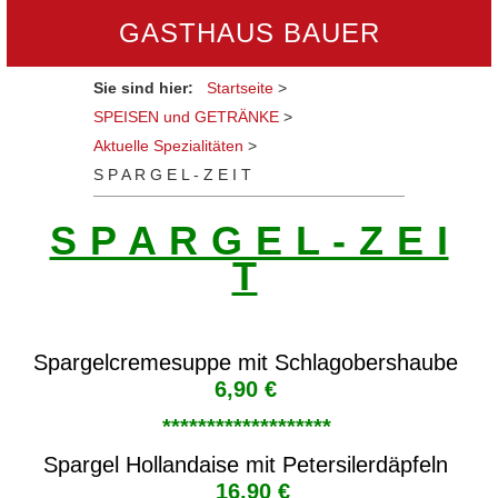
GASTHAUS BAUER
Sie sind hier:
Startseite
>
SPEISEN und GETRÄNKE
>
Aktuelle Spezialitäten
>
S P A R G E L - Z E I T
S P A R G E L - Z E I
T
Spargelcremesuppe mit Schlagobershaube
6,90 €
*******************
Spargel Hollandaise mit Petersilerdäpfeln
16,90 €