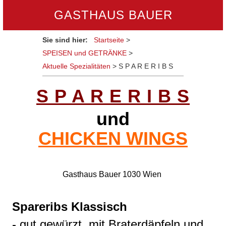
GASTHAUS BAUER
Sie sind hier:
Startseite
>
SPEISEN und GETRÄNKE
>
Aktuelle Spezialitäten
>
S P A R E R I B S
S P A R E R I B S
und
CHICKEN WINGS
Gasthaus Bauer 1030 Wien
Spareribs Klassisch
- gut gewürzt, mit Braterdäpfeln und