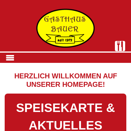
START
HERZLICH WILLKOMMEN AUF
DAS LOKAL
UNSERER HOMEPAGE!
UNSERE SPEISEN
SPEISEKARTE &
RESERVIERUNG
KONTAKT & ANFAHRT
AKTUELLES
GALERIE